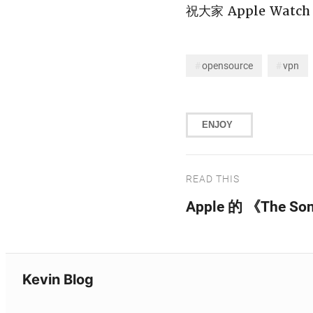
祝大家 Apple Watc
opensource
vpn
ENJOY
READ THIS
Apple 的 《The 
Kevin Blog