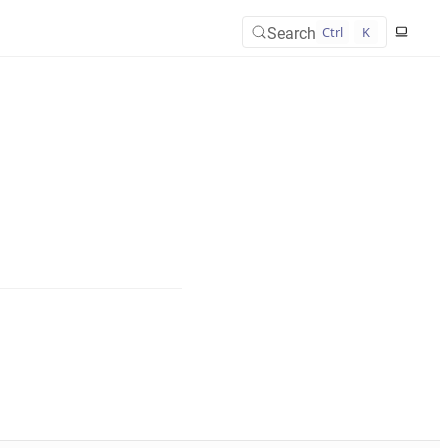
Search
Ctrl
K