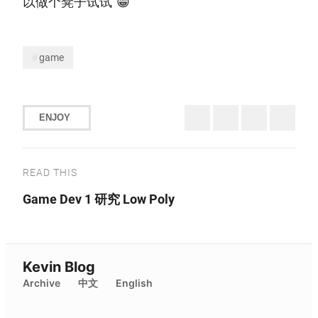
以做个凳子试试 😁
game
ENJOY
READ THIS
Game Dev 1 研究 Low Poly
Kevin Blog
Archive
中文
English