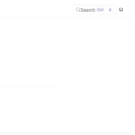
Search
Ctrl
K