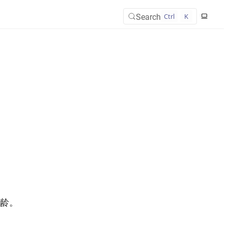
Search
Ctrl
K
龄。