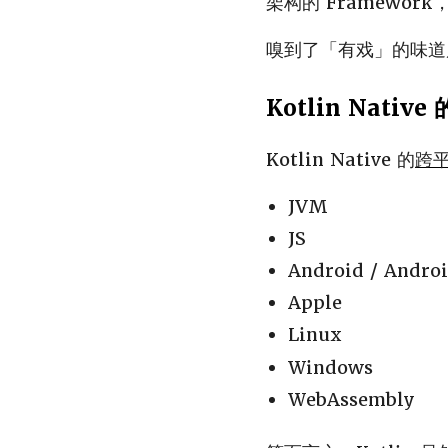
架构的 Framewor
嗅到了「有戏」的味道后，
Kotlin Nati
Kotlin Native 的
跨
JVM
JS
Android / Andro
Apple
Linux
Windows
WebAssembly