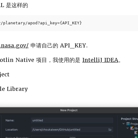
RL 是这样的
v/planetary/apod?api_key={API_KEY}
.nasa.gov/
申请自己的 API_KEY.
tlin Native 项目，我使用的是
IntelliJ IDEA
。
ject
 Library