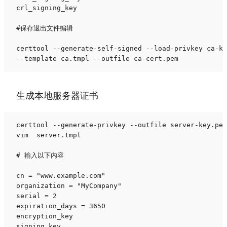
crl_signing_key

#保存退出文件编辑

certtool --generate-self-signed --load-privkey ca-ke
--template ca.tmpl --outfile ca-cert.pem
生成本地服务器证书
certtool --generate-privkey --outfile server-key.pem

vim  server.tmpl

# 输入以下内容

cn = "www.example.com"

organization = "MyCompany"

serial = 2

expiration_days = 3650

encryption_key

signing_key
