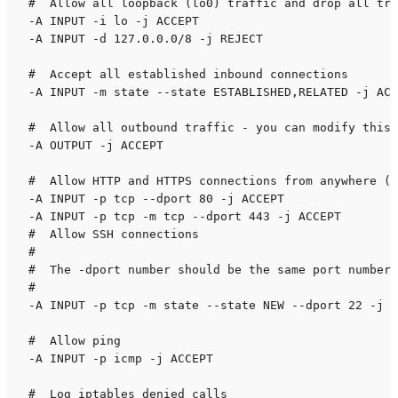
#  Allow all loopback (lo0) traffic and drop all tra
-A INPUT -i lo -j ACCEPT

-A INPUT -d 127.0.0.0/8 -j REJECT

#  Accept all established inbound connections

-A INPUT -m state --state ESTABLISHED,RELATED -j ACC
#  Allow all outbound traffic - you can modify this 
-A OUTPUT -j ACCEPT

#  Allow HTTP and HTTPS connections from anywhere (t
-A INPUT -p tcp --dport 80 -j ACCEPT

-A INPUT -p tcp -m tcp --dport 443 -j ACCEPT

#  Allow SSH connections

#

#  The -dport number should be the same port number 
#

-A INPUT -p tcp -m state --state NEW --dport 22 -j A
#  Allow ping

-A INPUT -p icmp -j ACCEPT

#  Log iptables denied calls
