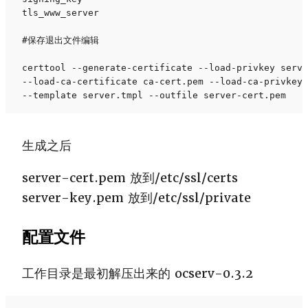
tls_www_server

#保存退出文件编辑

certtool --generate-certificate --load-privkey serve
--load-ca-certificate ca-cert.pem --load-ca-privkey 
--template server.tmpl --outfile server-cert.pem
生成之后
server-cert.pem 放到/etc/ssl/certs
server-key.pem 放到/etc/ssl/private
配置文件
工作目录是最初解压出来的 ocserv-0.3.2