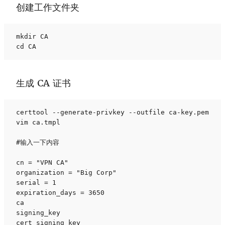
创建工作文件夹
mkdir CA

cd CA
生成 CA 证书
certtool --generate-privkey --outfile ca-key.pem

vim ca.tmpl

#输入一下内容

cn = "VPN CA"

organization = "Big Corp"

serial = 1

expiration_days = 3650

ca

signing_key

cert_signing_key
