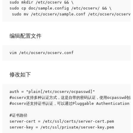
sudo mkdir /etc/ocserv && \ 

sudo cp doc/sample.config /etc/ocserv/ && \

 sudo mv /etc/ocserv/sample.conf /etc/ocserv/ocserv.
编辑配置文件
vim /etc/ocserv/ocserv.conf
修改如下
auth = "plain[/etc/ocserv/ocpasswd]"

#ocserv支持多种认证方式，这是自带的密码认证，使用ocpasswd创
#ocserv还支持证书认证，可以通过Pluggable Authentication M
#证书路径

server-cert = /etc/ssl/certs/server-cert.pem

server-key = /etc/ssl/private/server-key.pem
