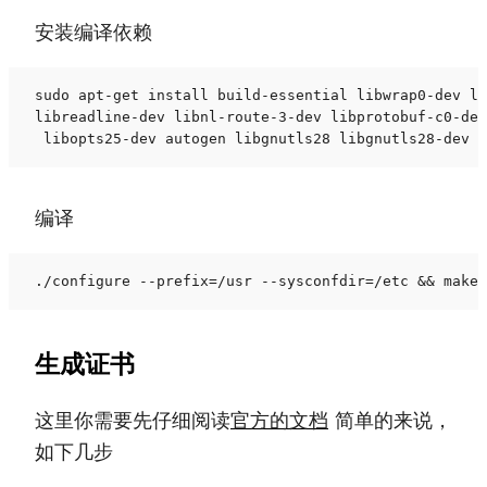
安装编译依赖
sudo apt-get install build-essential libwrap0-dev li
libreadline-dev libnl-route-3-dev libprotobuf-c0-dev
 libopts25-dev autogen libgnutls28 libgnutls28-dev  
编译
./configure --prefix=/usr --sysconfdir=/etc && make 
生成证书
这里你需要先仔细阅读
官方的文档
简单的来说，
如下几步